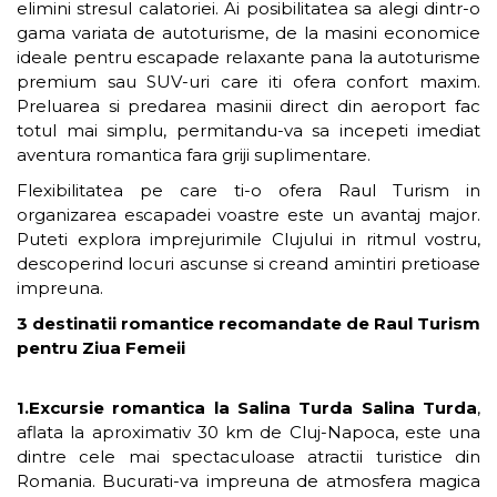
elimini stresul calatoriei. Ai posibilitatea sa alegi dintr-o
gama variata de autoturisme, de la masini economice
ideale pentru escapade relaxante pana la autoturisme
premium sau SUV-uri care iti ofera confort maxim.
Preluarea si predarea masinii direct din aeroport fac
totul mai simplu, permitandu-va sa incepeti imediat
aventura romantica fara griji suplimentare.
Flexibilitatea pe care ti-o ofera Raul Turism in
organizarea escapadei voastre este un avantaj major.
Puteti explora imprejurimile Clujului in ritmul vostru,
descoperind locuri ascunse si creand amintiri pretioase
impreuna.
3 destinatii romantice recomandate de Raul Turism
pentru Ziua Femeii
1.Excursie romantica la Salina Turda Salina Turda
,
aflata la aproximativ 30 km de Cluj-Napoca, este una
dintre cele mai spectaculoase atractii turistice din
Romania. Bucurati-va impreuna de atmosfera magica