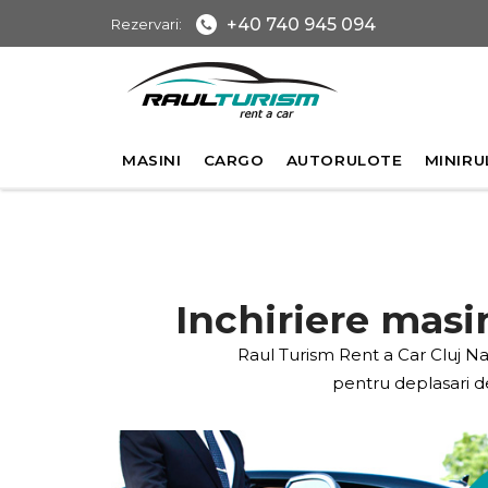
+40 740 945 094
Rezervari:
MASINI
CARGO
AUTORULOTE
MINIRU
Inchiriere masin
Raul Turism Rent a Car Cluj Nap
pentru deplasari de 