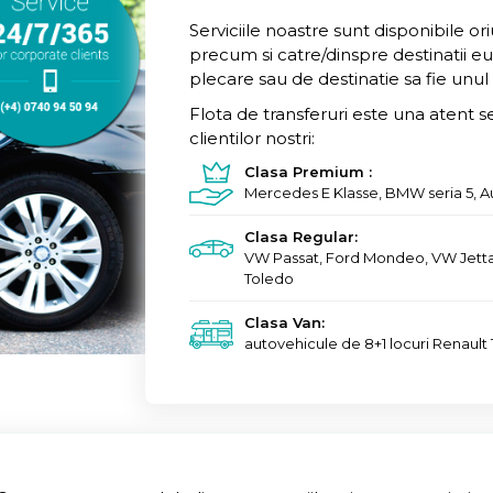
Serviciile noastre sunt disponibile or
precum si catre/dinspre destinatii e
plecare sau de destinatie sa fie unu
Flota de transferuri este una atent s
clientilor nostri:
Clasa Premium
:
Mercedes E Klasse, BMW seria 5, A
Clasa Regular
:
VW Passat, Ford Mondeo, VW Jetta
Toledo
Clasa Van
:
autovehicule de 8+1 locuri Renault 