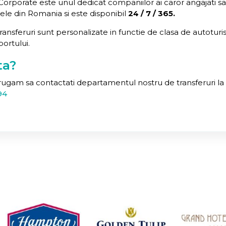
i Corporate este unul dedicat companiilor ai caror angajati sa
sele din Romania si este disponibil
24 / 7 / 365.
i transferuri sunt personalizate in functie de clasa de autotur
portului.
ta?
 rugam sa contactati departamentul nostru de transferuri l
94