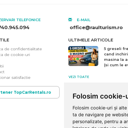
ERVARI TELEFONICE
E-MAIL
740.945.094
office@raulturism.ro
TILE
ULTIMELE ARTICOLE
5 greseli f
ca de confidentialitate
cand inchiri
ica de cookie-uri
masina la a
(si cum le ev
ii
act
VEZI TOATE
ionar satisfactie
rtener TopCarRentals.ro
Folosim cookie-u
Folosim cookie-uri și alt
ta de navigare pe website
personalizate, pentru a an