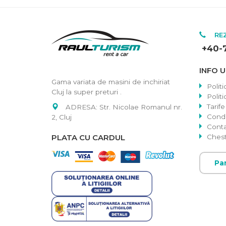
REZ
+40-
INFO U
Gama variata de masini de inchiriat
Politi
Cluj la super preturi .
Polit
Tarife
ADRESA: Str. Nicolae Romanul nr.
Condit
2, Cluj
Cont
PLATA CU CARDUL
Chest
Pa