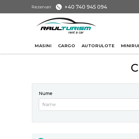
+40 740 945 094
Rezervari:
MASINI
CARGO
AUTORULOTE
MINIRU
C
Nume