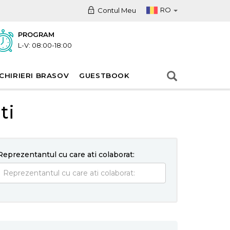
RO
Contul Meu
PROGRAM
L-V: 08:00-18:00
CHIRIERI BRASOV
GUESTBOOK
ti
Reprezentantul cu care ati colaborat: