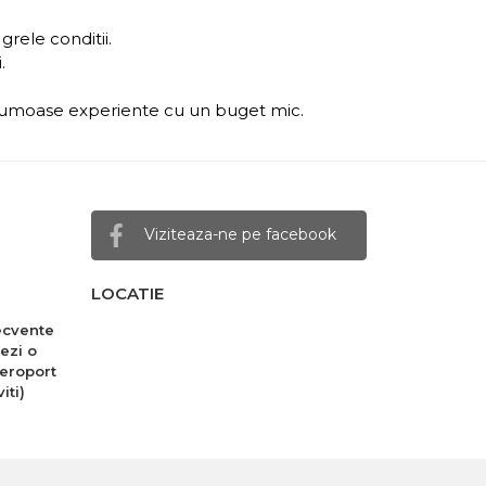
grele conditii.
.
 frumoase experiente cu un buget mic.
Viziteaza-ne pe facebook
LOCATIE
recvente
ezi o
eroport
iti)