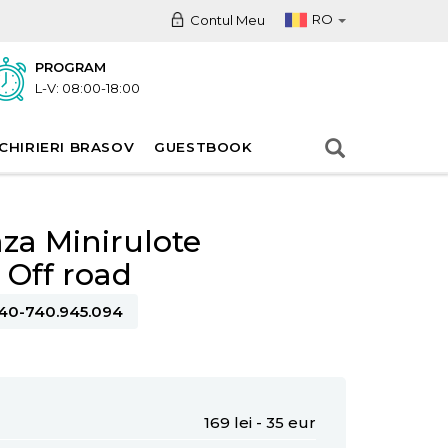
RO
Contul Meu
PROGRAM
L-V: 08:00-18:00
CHIRIERI BRASOV
GUESTBOOK
aza Minirulote
 Off road
40-740.945.094
169 lei - 35 eur