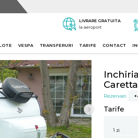
LIVRARE GRATUITA
la aeroport
LOTE
VESPA
TRANSFERURI
TARIFE
CONTACT
IN
Inchiri
Caretta
Rezervari:
+
Tarife
1 zi