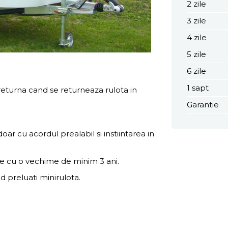
2 zile
3 zile
4 zile
5 zile
6 zile
1 sapt
eturna cand se returneaza rulota in
Garantie
oar cu acordul prealabil si instiintarea in
re cu o vechime de minim 3 ani.
d preluati minirulota.