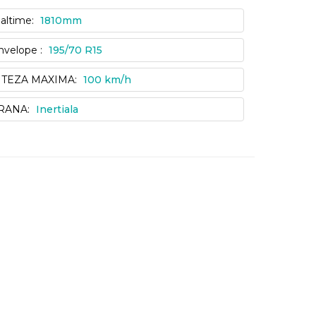
naltime:
1810mm
nvelope :
195/70 R15
ITEZA MAXIMA:
100 km/h
RANA:
Inertiala