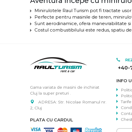
Aventura incepe cu minirulo
Minirulotele Raul Turism pot fi tractate usor
Perfecte pentru masinile de teren, minirulot
Sunt aerodinamice, ofera manevrabilitate si s
Costul combustibilului este redus, spatiu d
REZ
+40-
INFO U
Gama variata de masini de inchiriat
Politi
Cluj la super preturi .
Polit
Tarife
ADRESA: Str. Nicolae Romanul nr.
Condit
2, Cluj
Cont
PLATA CU CARDUL
Chest