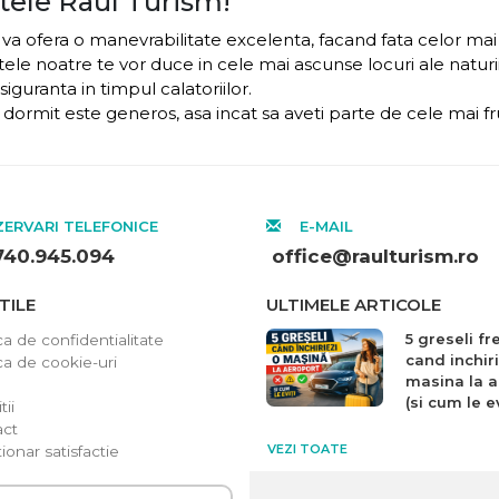
tele Raul Turism!
 va ofera o manevrabilitate excelenta, facand fata celor mai 
ele noatre te vor duce in cele mai ascunse locuri ale naturii
iguranta in timpul calatoriilor.
e dormit este generos, asa incat sa aveti parte de cele mai
ERVARI TELEFONICE
E-MAIL
740.945.094
office@raulturism.ro
TILE
ULTIMELE ARTICOLE
5 greseli f
ca de confidentialitate
cand inchiri
ica de cookie-uri
masina la a
(si cum le ev
ii
act
VEZI TOATE
ionar satisfactie