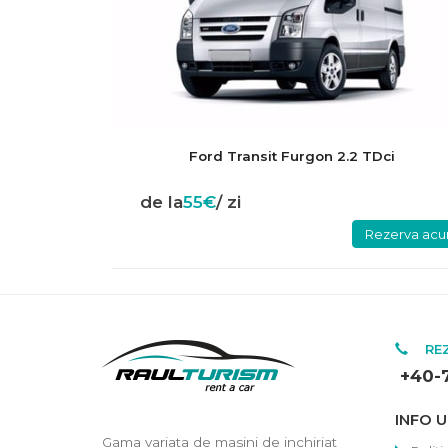
Ford Transit Furgon 2.2 TDci
de la
55€
/ zi
Rezerva ac
REZ
+40-
INFO U
Gama variata de masini de inchiriat