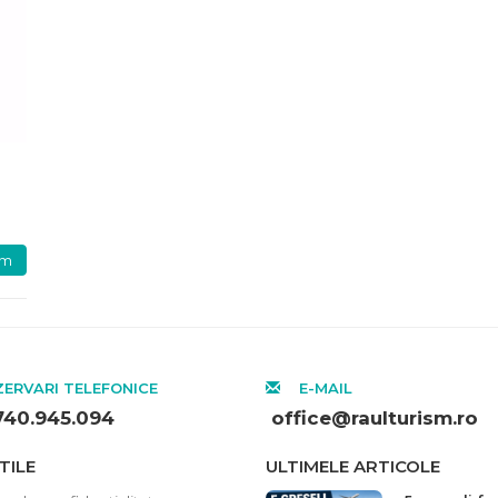
um
ERVARI TELEFONICE
E-MAIL
740.945.094
office@raulturism.ro
TILE
ULTIMELE ARTICOLE