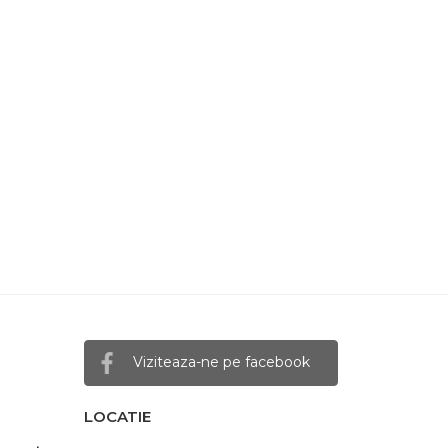
Viziteaza-ne pe facebook
LOCATIE