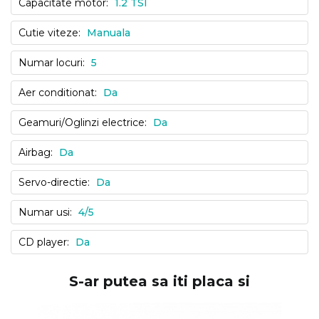
Capacitate motor:
1.2 TSI
Cutie viteze:
Manuala
Numar locuri:
5
Aer conditionat:
Da
Geamuri/Oglinzi electrice:
Da
Airbag:
Da
Servo-directie:
Da
Numar usi:
4/5
CD player:
Da
S-ar putea sa iti placa si