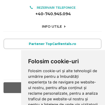
REZERVARI TELEFONICE
+40-740.945.094
INFO UTILE
Partener TopCarRentals.ro
E-MAIL
Folosim cookie-uri
office@raulturism.ro
Folosim cookie-uri și alte tehnologii de
ULTIMELE ARTICOLE
urmărire pentru a îmbunătăți
experiența ta de navigare pe website-
ul nostru, pentru afișa conținut și
Viziteaza-ne pe facebook
reclame personalizate, pentru a analiza
traficul de pe website-ul nostru și
LOCATIE
pentru a înțelege de unde vin vizitatorii