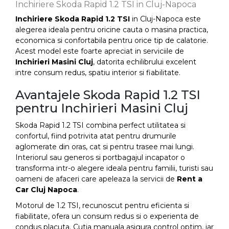
Inchiriere Skoda Rapid 1.2 TSI in Cluj-Napoca
Inchiriere Skoda Rapid 1.2 TSI
in Cluj-Napoca este
alegerea ideala pentru oricine cauta o masina practica,
economica si confortabila pentru orice tip de calatorie.
Acest model este foarte apreciat in serviciile de
Inchirieri Masini Cluj
, datorita echilibrului excelent
intre consum redus, spatiu interior si fiabilitate.
Avantajele Skoda Rapid 1.2 TSI
pentru Inchirieri Masini Cluj
Skoda Rapid 1.2 TSI combina perfect utilitatea si
confortul, fiind potrivita atat pentru drumurile
aglomerate din oras, cat si pentru trasee mai lungi.
Interiorul sau generos si portbagajul incapator o
transforma intr-o alegere ideala pentru familii, turisti sau
oameni de afaceri care apeleaza la servicii de
Rent a
Car Cluj Napoca
.
Motorul de 1.2 TSI, recunoscut pentru eficienta si
fiabilitate, ofera un consum redus si o experienta de
condus placuta. Cutia manuala asigura control optim, iar