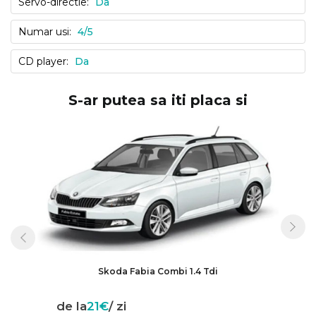
Servo-directie:
Da
Numar usi:
4/5
CD player:
Da
S-ar putea sa iti placa si
Skoda Fabia Combi 1.4 Tdi
de la
21€
/ zi