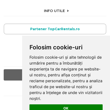
INFO UTILE
Partener TopCarRentals.ro
E-MAIL
Folosim cookie-uri
office@raulturism.ro
Folosim cookie-uri și alte tehnologii de
ULTIMELE ARTICOLE
urmărire pentru a îmbunătăți
experiența ta de navigare pe website-
ul nostru, pentru afișa conținut și
Viziteaza-ne pe facebook
reclame personalizate, pentru a analiza
traficul de pe website-ul nostru și
LOCATIE
pentru a înțelege de unde vin vizitatorii
noștri.
OK